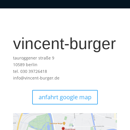
vincent-burger
tauroggener straße 9
10589 berlin
tel. 030 39726418
info@vincent-burger.de
anfahrt google map